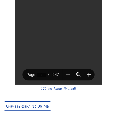
Партизанского городского
округа»
Историческая справка
Почётные жители
Фотогалерея
Старые фотографии нашего
города
Старые фотографии нашего
города (продолжение)
Старые фотографии города
Старый и новый Партизанск
Сучанские каменноугольные копи
125_let_kniga_final.pdf
Книга «Партизанску 125 лет. Город в
лицах и судьбах.»
Книга «О геологах – с пристрастием»
Скачать файл. 13.09 МБ
Книга "Партизанск. Энергия времени."