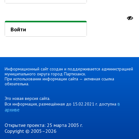
Контрольно-ревизионный отдел
Отдел ЗАГС
Отдел культуры
Войти
Отдел муниципальной службы и
кадров
Отдел по закупкам
Отдел по мобилизационной работе
Отдел по осуществлению
Информационный сайт создан и поддерживается администрацией
муниципального округа город Партизанск.
внутреннего финансового аудита
При использовании информации сайта — активная ссылка
Отдел правового обеспечения
обязательна.
Положение об отделе
Это новая версия сайта.
в
Об утверждении положения
Вся информация, размещённая до 15.02.2021 г. доступна
об отделе правового
архиве
обеспечения администрации
муниципального округа город
Открытие проекта: 25 марта 2005 г.
Партизанск Приморского
Copyright © 2005–2026
круая