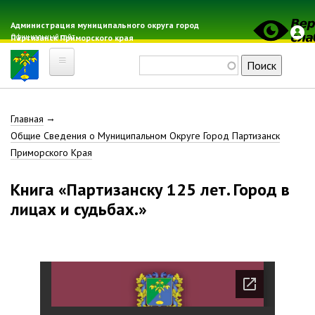
Перейти
к
Администрация муниципального округа город
Официальный сайт
Партизанск Приморского края
основному
содержанию
Поиск
Главная
Строка
Главная
Электронная почта
Общие Сведения о Муниципальном Округе Город Партизанск
Местные налоги
навигации
Приморского Края
Гражданская оборона
Расписание автобусов
Книга «Партизанску 125 лет. Город в
Расписание электричек
лицах и судьбах.»
Свод-WEB
Партизанск
Геральдика
Решение Думы «О гербе