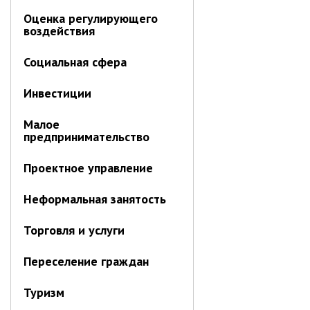
Первый заместитель главы
Оценка регулирующего
Заместители главы администрации
воздействия
Управления
Социальная сфера
Управление бухгалтерского учёта
Финансовое управление
Инвестиции
О финансовом управлении
Малое
Управление по организационно-
предпринимательство
контрольной работе
Проектное управление
Управление экономики и
собственности
Неформальная занятость
Об управлении экономики и
собственности
Торговля и услуги
Отдел экономики
Труд
Переселение граждан
Специалисты по вопросам
Туризм
потребительского рынка