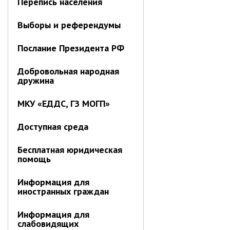
Перепись населения
Об управлении
Плановые проверки
Выборы и референдумы
Городские диспетчерские
службы
Послание Президента РФ
Правила благоустройства
Добровольная народная
Капитальный ремонт
дружина
Схема
теплоснабжения,водоснабжения.
МКУ «ЕДДС, ГЗ МОГП»
Программа комплексного
развития систем
коммун.инфраструктуры
Доступная среда
Подготовка к отопительному
Бесплатная юридическая
сезону
помощь
Тарифы, нормативы
Информирование граждан
Информация для
иностранных граждан
Административно-хозяйственное
управление
Информация для
слабовидящих
Отделы