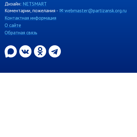
Дизайн:
NETSMART
Отдел физической культуры и
Коментарии, пожелания -
✉ webmaster@partizansk.org.ru
спорта
Контактная информация
О сайте
Муниципальный архив
Обратная связь
✆ Телефонный справочник
График работы
План работы администрации
Информация о ходе выполнения
перспективного плана работы на 2025
год
Информация о ходе выполнения
перспективного плана работы на 2024
год
Информация о ходе выполнения
перспективного плана работы на 2023
год
Информация о ходе выполнения
перспективного плана работы на 2022
год