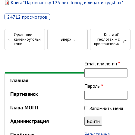
Книга "Партизанску 125 лет. Город в лицах и судьбах."
Глава МОГП
24712 просмотров
Отчёты главы
Перекрёстные
Первый заместитель
Сучанские
Книга «О
Заместители главы администрации
‹
каменноугольные
Вверх
геологах – с
ссылки
›
копи
пристрастием»
График приёма граждан
книги
август 2026 г.
для
Email или логин
июль 2026 г.
июнь 2026 г.
Книга
Главная
май 2026 г.
Пароль
«Партизанску
апрель 2026 г.
Партизанск
125
март 2026 г.
Глава МОГП
Запомнить меня
лет.
февраль 2026 г.
январь 2026 г.
Администрация
Город
декабрь 2025 г.
Приёмная
Регистрация