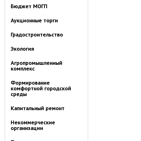
Отдел имущественных
Бюджет МОГП
отношений
Об отделе имущественных
Аукционные торги
отношений
Градостроительство
Аукционные торги
Отдел территриального
Экология
развития
Отдел АПКиООС
Агропромышленный
комплекс
Об отделе
Формирование
Отдел по учёту и переселению
комфортной городской
граждан
среды
Управление образования
Капитальный ремонт
Управление образования
Опека и попечительство
Некоммерческие
организации
Управление ЖКК