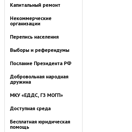
Капитальный ремонт
Контрольно-ревизионный отдел
Отдел ЗАГС
Некоммерческие
организации
Отдел культуры
Отдел муниципальной службы и
Перепись населения
кадров
Отдел по закупкам
Выборы и референдумы
Отдел по мобилизационной работе
Послание Президента РФ
Отдел по осуществлению
внутреннего финансового аудита
Добровольная народная
Отдел правового обеспечения
дружина
Положение об отделе
МКУ «ЕДДС, ГЗ МОГП»
Об утверждении положения
об отделе правового
Доступная среда
обеспечения администрации
муниципального округа город
Партизанск Приморского
Бесплатная юридическая
круая
помощь