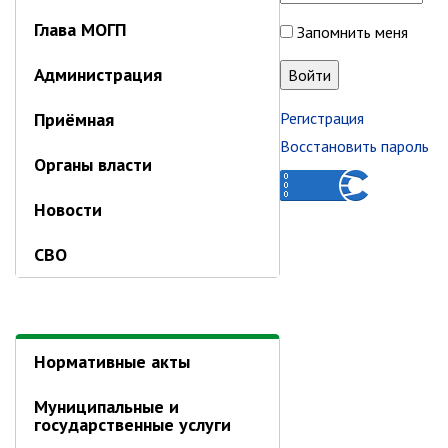
Первый заместитель главы
Глава МОГП
Заместители главы администрации
Запомнить меня
Управления
Администрация
Управление бухгалтерского учёта
Приёмная
Регистрация
Финансовое управление
Восстановить пароль
О финансовом управлении
Органы власти
Управление по организационно-
Новости
контрольной работе
Управление экономики и
СВО
собственности
Об управлении экономики и
собственности
Отдел экономики
Нормативные акты
Труд
Муниципальные и
Специалисты по вопросам
государственные услуги
потребительского рынка