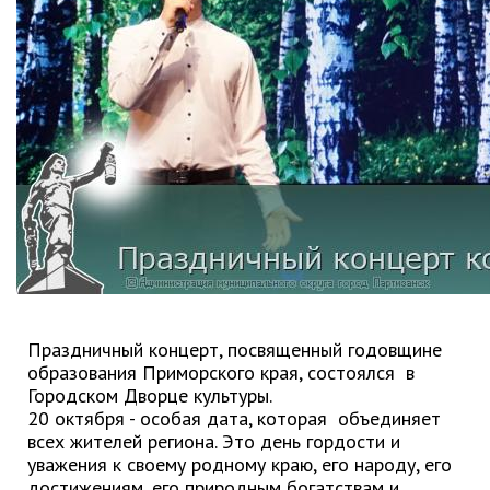
Партизанского городского
округа»
Историческая справка
Почётные жители
Фотогалерея
Старые фотографии нашего
города
Старые фотографии нашего
города (продолжение)
Старые фотографии города
Старый и новый Партизанск
Сучанские каменноугольные копи
Праздничный концерт, посвященный годовщине
образования Приморского края, состоялся в
Книга «Партизанску 125 лет. Город в
Городском Дворце культуры.
лицах и судьбах.»
20 октября - особая дата, которая объединяет
Книга «О геологах – с пристрастием»
всех жителей региона. Это день гордости и
уважения к своему родному краю, его народу, его
Книга "Партизанск. Энергия времени."
достижениям, его природным богатствам и