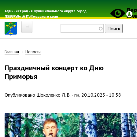
Перейти
к
Администрация муниципального округа город
Официальный сайт
Партизанск Приморского края
основному
содержанию
Поиск
Главная
Строка
Главная
Новости
Электронная почта
Местные налоги
навигации
Праздничный концерт ко Дню
Гражданская оборона
Приморья
Расписание автобусов
Расписание электричек
Опубликовано
Шоколенко Л. В.
-
пн, 20.10.2025 - 10:58
Свод-WEB
Партизанск
Геральдика
Решение Думы «О гербе