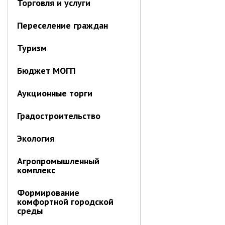
Торговля и услуги
Об управлении
Плановые проверки
Переселение граждан
Городские диспетчерские
службы
Туризм
Правила благоустройства
Бюджет МОГП
Капитальный ремонт
Схема
Аукционные торги
теплоснабжения,водоснабжения.
Программа комплексного
развития систем
Градостроительство
коммун.инфраструктуры
Подготовка к отопительному
Экология
сезону
Агропромышленный
Тарифы, нормативы
комплекс
Информирование граждан
Формирование
Административно-хозяйственное
комфортной городской
управление
среды
Отделы