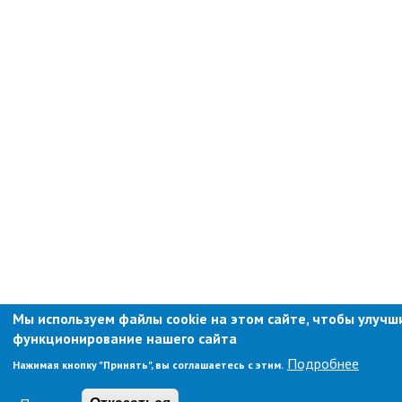
контроль
Муниципальный контроль в сфере
благоустройства
Муниципальный контроль за
исполнением единой
теплоснабжающей организацией
обязательств по строительству,
реконструкции и (или)
модернизации объектов
теплоснабжения
Ведомственный контроль
Перечни информационных систем
Средства массовой информации
Антитеррористическая деятельность
Независимая антикоррупционная
Мы используем файлы cookie на этом сайте, чтобы улучш
экспертиза
функционирование нашего сайта
Подробнее
Нажимая кнопку "Принять", вы соглашаетесь с этим.
Приёмная