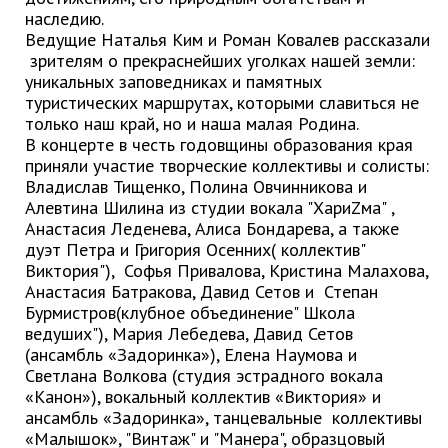
наследию.
Глава МОГП
Ведущие Наталья Ким и Роман Ковалев рассказали
зрителям о прекраснейших уголках нашей земли:
Отчёты главы
уникальных заповедниках и памятных
Первый заместитель
туристических маршрутах, которыми славиться не
только наш край, но и наша малая Родина.
Заместители главы администрации
В концерте в честь годовщины образования края
График приёма граждан
приняли участие творческие коллективы и солисты:
Владислав Тищенко, Полина Овчинникова и
август 2026 г.
Алевтина Шилина из студии вокала "ХариZма" ,
июль 2026 г.
Анастасия Леденева, Алиса Бондарева, а также
июнь 2026 г.
дуэт Петра и Григория Осенних( коллектив"
Виктория"), Софья Привалова, Кристина Малахова,
май 2026 г.
Анастасия Батракова, Давид Сетов и Степан
апрель 2026 г.
Бурмистров(клубное объединение" Школа
ведуших"), Мария Лебедева, Давид Сетов
март 2026 г.
(ансамбль «Задоринка»), Елена Наумова и
февраль 2026 г.
Светлана Волкова (студия эстрадного вокала
январь 2026 г.
«Канон»), вокальный коллектив «Виктория» и
ансамбль «Задоринка», танцевальные коллективы
декабрь 2025 г.
«Малышок», "Винтаж" и "Манера", образцовый