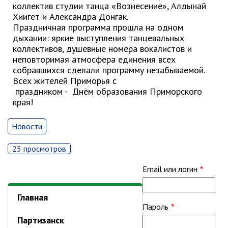
ноябрь 2025 г.
коллектив студии танца «Вознесение», Алдынай
Хиигет и Александра Донгак.
октябрь 2025 г.
Праздничная программа прошла на одном
сентябрь 2025 г.
дыхании: яркие выступления танцевальных
август 2025 г.
коллективов, душевные номера вокалистов и
неповторимая атмосфера единения всех
июль 2025 г.
собравшихся сделали программу незабываемой.
июнь 2025 г.
Всех жителей Приморья с
май 2025 г.
праздником - Днём образования Приморского
края!
апрель 2025 г.
март 2025 г.
Новости
февраль 2025 г.
25 просмотров
январь 2025 г.
Email или логин
Администрация
Главная
СТРУКТУРА
Пароль
Глава МО г. Партизанск
Партизанск