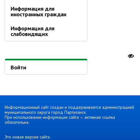
Информация для
Отдел физической культуры и
иностранных граждан
спорта
Муниципальный архив
Информация для
слабовидящих
✆ Телефонный справочник
График работы
План работы администрации
Информация о ходе выполнения
Войти
перспективного плана работы на 2025
год
Информация о ходе выполнения
перспективного плана работы на 2024
год
Информация о ходе выполнения
Информационный сайт создан и поддерживается администрацией
муниципального округа город Партизанск.
перспективного плана работы на 2023
При использовании информации сайта — активная ссылка
год
обязательна.
Информация о ходе выполнения
перспективного плана работы на 2022
Это новая версия сайта.
год