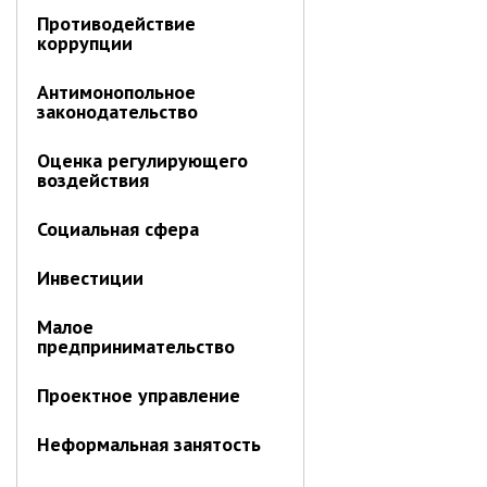
Отдел имущественных
Противодействие
отношений
коррупции
Об отделе имущественных
отношений
Антимонопольное
законодательство
Аукционные торги
Оценка регулирующего
Отдел территриального
воздействия
развития
Отдел АПКиООС
Социальная сфера
Об отделе
Инвестиции
Отдел по учёту и переселению
граждан
Малое
предпринимательство
Управление образования
Управление образования
Проектное управление
Опека и попечительство
Неформальная занятость
Управление ЖКК